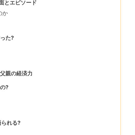
面とエピソード
のか
った?
?父親の経済力
の?
語られる?