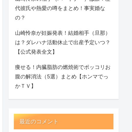
代彼氏や熱愛の噂をまとめ！事実婚な
の？
山崎怜奈が妊娠発表！結婚相手（旦那）
は？ダレハナ活動休止で出産予定いつ？
【公式発表全文】
痩せる！内臓脂肪の燃焼術でポッコリお
腹の解消法（5選）まとめ【ホンマでっ
かＴＶ】
最近のコメント