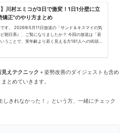
】川村エミコが3日で激変！1日1分壁に立
勢矯正"のやり方まとめ
です。 2026年5月11日放送の「サンド＆キスマイの気
ビ朝日系）、ご覧になりましたか？ 今回の放送は「若
いうことで、実年齢より若く見える方181人への街頭イ
の秘訣を...
若見えテクニック
＋姿勢改善のダイジェストも含め
とまとめていきます。
モしきれなかった！」という方、一緒にチェック