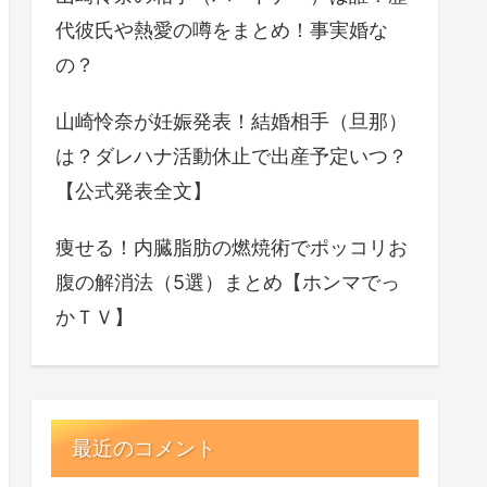
代彼氏や熱愛の噂をまとめ！事実婚な
の？
山崎怜奈が妊娠発表！結婚相手（旦那）
は？ダレハナ活動休止で出産予定いつ？
【公式発表全文】
痩せる！内臓脂肪の燃焼術でポッコリお
腹の解消法（5選）まとめ【ホンマでっ
かＴＶ】
最近のコメント