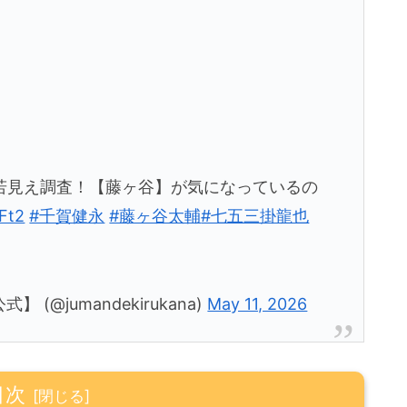
若見え調査！【藤ヶ谷】が気になっているの
Ft2
#千賀健永
#藤ヶ谷太輔
#七五三掛龍也
@jumandekirukana)
May 11, 2026
目次