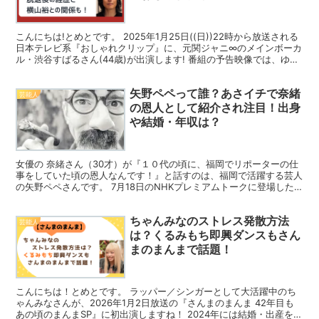
こんにちは!とめとです。 2025年1月25日((日))22時から放送される
日本テレビ系『おしゃれクリップ』に、元関ジャニ∞のメインボーカ
ル・渋谷すばるさん(44歳)が出演します! 番組の予告映像では、ゆる
やかなウェーブのかかったミディアム...
矢野ペペって誰？あさイチで奈緒
芸能人
の恩人として紹介され注目！出身
や結婚・年収は？
女優の 奈緒さん（30才）が『１０代の頃に、福岡でリポーターの仕
事をしていた頃の恩人なんです！』と話すのは、福岡で活躍する芸人
の矢野ペペさんです。 7月18日のNHKプレミアムトークに登場した
際に、博多華丸さんとのプライベート写真をみながら...
ちゃんみなのストレス発散方法
芸能人
は？くるみもち即興ダンスもさん
まのまんまで話題！
こんにちは！とめとです。 ラッパー／シンガーとして大活躍中のち
ゃんみなさんが、2026年1月2日放送の『さんまのまんま 42年目も
あの頃のまんまSP』に初出演しますね！ 2024年には結婚・出産を経