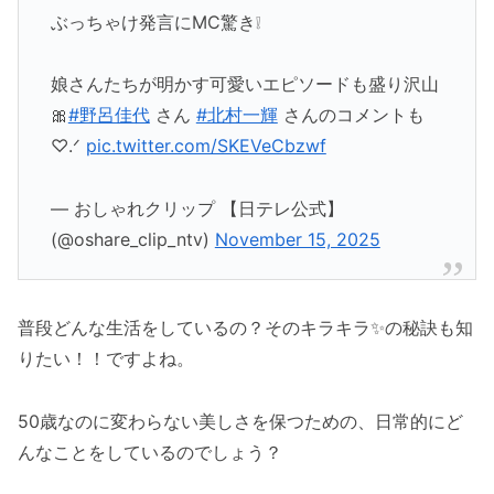
ぶっちゃけ発言にMC驚き❕
娘さんたちが明かす可愛いエピソードも盛り沢山
🎀
#野呂佳代
さん
#北村一輝
さんのコメントも
♡.ᐟ
pic.twitter.com/SKEVeCbzwf
— おしゃれクリップ 【日テレ公式】
(@oshare_clip_ntv)
November 15, 2025
普段どんな生活をしているの？そのキラキラ✨の秘訣も知
りたい！！ですよね。
50歳なのに変わらない美しさを保つための、日常的にど
んなことをしているのでしょう？