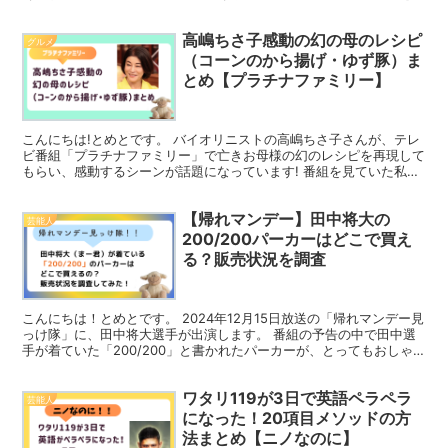
験し、ガールズグループ「HANA」のプロデ...
高嶋ちさ子感動の幻の母のレシピ
グルメ
（コーンのから揚げ・ゆず豚）ま
とめ【プラチナファミリー】
こんにちは!とめとです。 バイオリニストの高嶋ちさ子さんが、テレ
ビ番組「プラチナファミリー」で亡きお母様の幻のレシピを再現して
もらい、感動するシーンが話題になっています! 番組を見ていた私
も、思わずもらい泣きしてしまいました。 お母様の友人...
【帰れマンデー】田中将大の
芸能人
200/200パーカーはどこで買え
る？販売状況を調査
こんにちは！とめとです。 2024年12月15日放送の「帰れマンデー見
っけ隊」に、田中将大選手が出演します。 番組の予告の中で田中選
手が着ていた「200/200」と書かれたパーカーが、とってもおしゃ
れで「どこで買えるの？」と、既に一部のファ...
ワタリ119が3日で英語ペラペラ
芸能人
になった！20項目メソッドの方
法まとめ【ニノなのに】