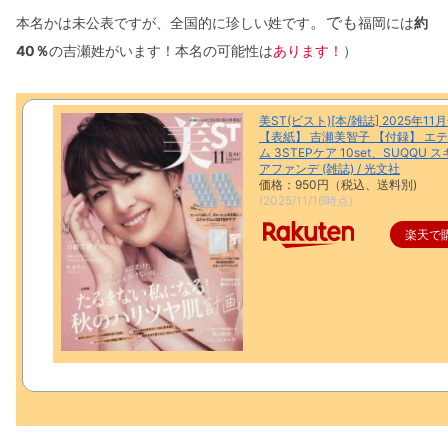
。でも
本名かは未公表ですが、全国的に珍しい姓です
福岡には
約
40％
の吉瀬姓がいます！本名の可能性は
あります！
）
美ST(ビスト)[本/雑誌] 2025年11
【表紙】 吉瀬美智子 【付録】 エ
ム 3STEPケア 10set、SUQQU 
アファンデ (雑誌) / 光文社
価格：950円（税込、送料別)
(2025/11/16時点)
楽天で