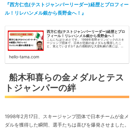
『西方仁也(テストジャンパーリーダー)経歴とプロフィー
ル！リレハンメル銀から長野金へ！』
西方仁也(テストジャンパーリーダー)経歴とプロ
フィール！リレハンメル銀から長野金へ！
こんにちは!とめとです。 1998年長野オリンピックのスキ
ージャンプ団体で、日本が悲願の金メダルを獲得したこ
と、覚えていますか? あの感動的な大逆転劇の裏には、実
は25人のテストジャンパーたちの存在があったんです。 そ
の中心人物が、西方仁也...
hello-tama.com
船木和喜らの金メダルとテス
トジャンパーの絆
1998年2月17日、スキージャンプ団体で日本チームが金メ
ダルを獲得した瞬間、選手たちは喜びを爆発させました。