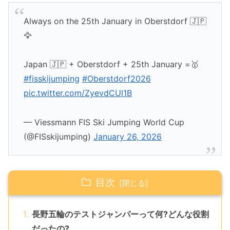
Always on the 25th January in Oberstdorf 🇯🇵
🦅
Japan 🇯🇵 + Oberstdorf + 25th January =🥇
#fisskijumping
#Oberstdorf2026
pic.twitter.com/ZyevdCUl1B
— Viessmann FIS Ski Jumping World Cup
(@FISskijumping)
January 26, 2026
目次
長野五輪のテストジャンパーって何?どんな役割
だったの?