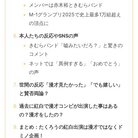
メンバーは赤木裕ときむらバンド
M-1グランプリ2025で史上最多1万組超え
の頂点に
本人たちの反応やSNSの声
きむらバンド「嘘みたいだろ？」と驚きの
コメント
ネットでは「異例すぎる」「おめでとう」
の声
世間の反応「漫才見たかった」「でも嬉しい」
と賛否両論？
過去に紅白で漫才コンビが出演した事はある
の？漫才をしたの？
まとめ：たくろうの紅白出演は漫才ではなくド
ミノ企画！