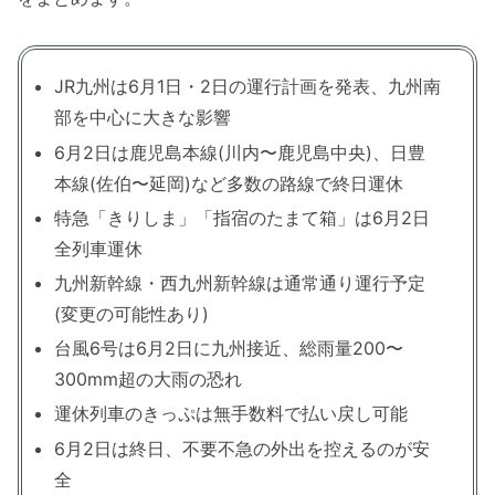
JR九州は6月1日・2日の運行計画を発表、九州南
部を中心に大きな影響
6月2日は鹿児島本線(川内〜鹿児島中央)、日豊
本線(佐伯〜延岡)など多数の路線で終日運休
特急「きりしま」「指宿のたまて箱」は6月2日
全列車運休
九州新幹線・西九州新幹線は通常通り運行予定
(変更の可能性あり)
台風6号は6月2日に九州接近、総雨量200〜
300mm超の大雨の恐れ
運休列車のきっぷは無手数料で払い戻し可能
6月2日は終日、不要不急の外出を控えるのが安
全