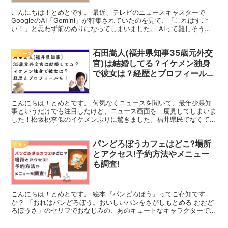
こんにちは！とめとです。 最近、テレビのニュースキャスターで
GoogleのAI「Gemini」が特集されていたのを見て、「これはすご
い！」と思わず前のめりになってしまいました。 AIって難しそうな
イメージがあるかもしれませんが、実は私たちの...
石田嵩人(福井県知事35歳元外交
ニュース
官)は結婚してる？イケメン独身
で彼女は？経歴とプロフィール
も！
こんにちは！とめとです。 何気なくニュースを聞いて、最年少県知
事というだけでも注目したけど、ニュース画面を二度見してしまいま
した！松坂桃李似のイケメンぶりに驚きました。福井県民でなくても
気になってしまうイケメンですね。 2026年1月25日...
パンどろぼうカフェはどこ?場所
グルメ
とアクセス!予約方法やメニュー
も調査!
こんにちは！とめとです。 絵本『パンどろぼう』ってご存知です
か？ 「おれはパンどろぼう。おいしいパンをさがしもとめる おおど
ろぼうさ」のセリフでおなじみの、あのキュートなキャラクターで
す！ 子どもから大人まで大人気のこの絵本の世界観が楽しめ...