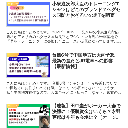
小泉進次郎大臣のトレーニングT
スポーツ
シャツはどこのブランド？ヘグセ
ス国防とおそろいの黒Tを調査！
こんにちは！とめとです。 2026年1月15日、訪米中の小泉進次郎防
衛相がアメリカのヘグセス国防長官とワシントン近郊の米軍基地で
「早朝トレーニング」に参加したニュースが話題になっていますね！
二人がおそろいの黒いTシャツを着てトレーニングする...
台風6号で中国地方は大雨予想！
ニュース
最新の進路とJR電車への影響
【最新情報】
こんにちは！とめとです。 台風6号（チャンミー）が接近していて、
中国地方にお住まいの方は気になっている頃ではないでしょうか。
私も中国地方在住なので、天気予報とにらめっこしながら、家族の予
定や愛犬のお散歩のことを考えています。 特に気になる...
【速報】田中圭がポーカー大会で
ニュース
決勝に！優勝賞金はいくら？永野
芽郁は今年も会場に？（オージー
ミリオンズ）