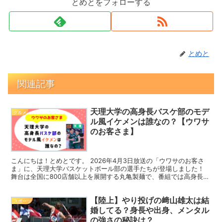
とめとをフォローする
とめと
関連記事
天理大学の高身長バスケ部のモデ
グルメ
ル風イケメンは誰なの？【ウワサ
のお客さま】
こんにちは！とめとです。 2026年4月3日放送の「ウワサのお客さ
ま」に、天理大学バスケットボール部の選手たちが登場しました！
舞台は全国に800店舗以上を展開する丸亀製麺で、番組では高身長イ
ケメン揃いの8頭身軍団が、うどん27玉分と天ぷら...
【陸上】やり投げの﨑山雄太は結
スポーツ
婚してる？身長や出身、メンタル
の強さの秘訣は？