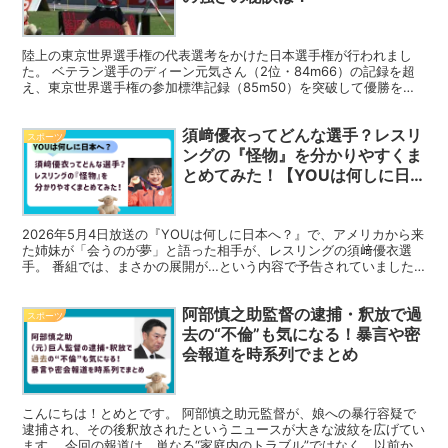
陸上の東京世界選手権の代表選考をかけた日本選手権が行われまし
た。 ベテラン選手のディーン元気さん（2位・84m66）の記録を超
え、東京世界選手権の参加標準記録（85m50）を突破して優勝を決
めたのは﨑山雄太（さきやま ゆうた）さんの5回目に...
須﨑優衣ってどんな選手？レスリ
スポーツ
ングの『怪物』を分かりやすくま
とめてみた！【YOUは何しに日
本へ？】
2026年5月4日放送の『YOUは何しに日本へ？』で、アメリカから来
た姉妹が「会うのが夢」と語った相手が、レスリングの須﨑優衣選
手。 番組では、まさかの展開が…という内容で予告されていました
ね。でも、そもそも須﨑優衣選手ってどんな人で、何が...
阿部慎之助監督の逮捕・釈放で過
スポーツ
去の“不倫”も気になる！暴言や密
会報道を時系列でまとめ
こんにちは！とめとです。 阿部慎之助元監督が、娘への暴行容疑で
逮捕され、その後釈放されたというニュースが大きな波紋を広げてい
ます。 今回の報道は、単なる“家庭内のトラブル”ではなく、以前か