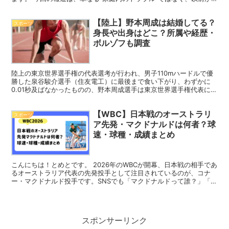
ら続いていた可能性が示唆され、世間の関心は一気に「家...
【陸上】野本周成は結婚してる？
スポーツ
身長や出身はどこ？所属や経歴・
ボルゾフも調査
陸上の東京世界選手権の代表選考が行われ、男子110mハードルで優
勝した泉谷駿介選手（住友電工）に最後まで食い下がり、わずかに
0.01秒及ばなかったものの、野本周成選手は東京世界選手権代表に内
定しました。 本記事では、野本周成選手について「結...
【WBC】日本戦のオーストラリ
スポーツ
ア先発・マクドナルドは何者？球
速・球種・成績まとめ
こんにちは！とめとです。 2026年のWBCが開幕、日本戦の相手であ
るオーストラリア代表の先発投手として注目されているのが、コナ
ー・マクドナルド投手です。SNSでも「マクドナルドって誰？」「ど
んな投手なの？」といった声が多く見られます。 こ...
スポンサーリンク