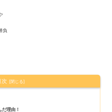
や
勝負
目次
んだ理由！