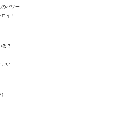
えのパワー
シロイ！
！
いる？
すごい
ジ）