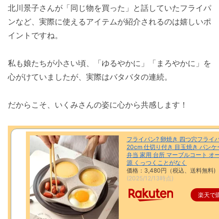
北川景子さんが「同じ物を買った」と話していたフライパ
ンなど、実際に使えるアイテムが紹介されるのは嬉しいポ
イントですね。
私も娘たちが小さい頃、「ゆるやかに」「まろやかに」を
心がけていましたが、実際はバタバタの連続。
だからこそ、いくみさんの姿に心から共感します！
フライパン? 卵焼き 四つ穴フライ
20cm 仕切り付き 目玉焼き パンケ
弁当 家用 台所 マーブルコート オ
源 くっつくことがなく
価格：3,480円（税込、送料無料)
(2025/12/13時点)
楽天で