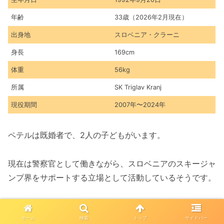
年齢
33歳（2026年2月現在）
出身地
スロベニア・クラーニ
身長
169cm
体重
56kg
所属
SK Triglav Kranj
現役期間
2007年〜2024年
ペテルは既婚者で、2人の子どもがいます。
現在は警察官として働きながら、スロベニアのスキージャ
ンプ界をサポートする立場として活動しているそうです。
アスリートとしてのキャリアを終えた後も、国に貢献し続
ける姿勢が素晴らしいですよね。
ホーム
検索
トップ
サイドバー