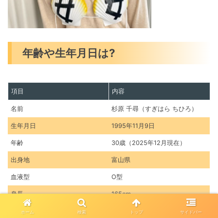
年齢や生年月日は?
項目
内容
名前
杉原 千尋（すぎはら ちひろ）
生年月日
1995年11月9日
年齢
30歳（2025年12月現在）
出身地
富山県
血液型
O型
身長
165cm
富山県立呉羽高等学校
ホーム
検索
トップ
サイドバー