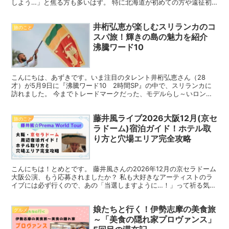
しよう…」と焦る方も多いはず。 特に北海道が初めての方や遠征初
心者の方は、どこに泊まればいいのか、いつ予...
井桁弘恵が楽しむスリランカのコ
旅のこと
スパ旅！輝きの島の魅力を紹介
沸騰ワード10
こんにちは、あずきです。いま注目のタレント井桁弘恵さん（28
才）が5月9日に『沸騰ワード10 2時間SP』の中で、スリランカに
訪れました。 今までトレードマークだった、モデルらし～いロング
ストレートからショートボブにイメチェンした井桁弘恵さ...
藤井風ライブ2026大阪12月(京セ
旅のこと
ラドーム)宿泊ガイド！ホテル取
り方と穴場エリア完全攻略
こんにちは！とめとです。 藤井風さんの2026年12月の京セラドーム
大阪公演、もう応募されましたか？ 私も大好きなアーティストのラ
イブには必ず行くので、あの「当選しますように…！」って祈る気持
ち、すごく分かります。 そして当選したら次に考え...
娘たちと行く！伊勢志摩の美食旅
グルメ
～「美食の隠れ家プロヴァンス」