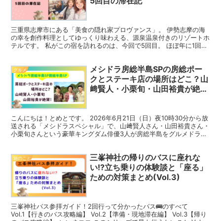
5回目の滞在記
三重県志摩市にある「美食の隠れ家プロヴァンス」。 伊勢志摩の海
の幸を創作料理としてゆっくり味わえる、源泉温泉付きのリゾートホ
テルです。 私がこの宿を訪れるのは、今回で5回目。 ほぼ年に1回の
ペースで通い続けている、大好きな場所です。 前回は...
メシドラ房総半島SPの房総ポー
グルメ
クとステーキ店の場所はどこ？山
﨑賢人・小栗旬・山田裕貴が絶
賛!
こんにちは！とめとです。 2026年6月21日（日）夜10時30分から放
送される「メシドラスペシャル」で、山﨑賢人さん・山田裕貴さん・
小栗旬さんという豪華キングダム俳優3人が房総半島をグルメドライ
ブ！ 番組予告で「房総ポークを使った厚切りポ...
三峯神社の帰りのバスに座れな
旅のこと
い!?立ち乗りの体験談と「座る」
ための対策まとめ(Vol.3)
三峯神社バス参拝ガイド！2回行って分かったバス🚌のすべて
Vol.1【行きのバス攻略編】 Vol.2【準備・現地滞在編】 Vol.3【帰り