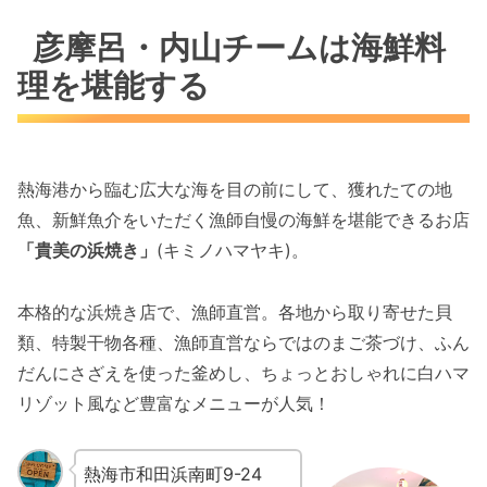
彦摩呂・内山チームは海鮮料
理を堪能する
熱海港から臨む広大な海を目の前にして、獲れたての地
魚、新鮮魚介をいただく漁師自慢の海鮮を堪能できるお店
「貴美の浜焼き」
(キミノハマヤキ)。
本格的な浜焼き店で、漁師直営。各地から取り寄せた貝
類、特製干物各種、漁師直営ならではのまご茶づけ、ふん
だんにさざえを使った釜めし、ちょっとおしゃれに白ハマ
リゾット風など豊富なメニューが人気！
熱海市和田浜南町9-24