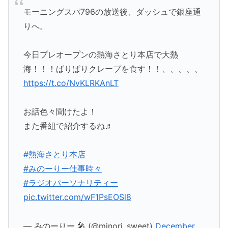
モーニングスパ796の放送後、ダッシュで銀座通
りへ。
今日プレオープンの熱海さとり本店で大熱
海！！！ぱりぱりクレープを食す！！、、、、、
https://t.co/NvKLRKAnLT
お話色々聞けたよ！
また番組で紹介するね♬
#熱海さとり本店
#みのーりー仕事時々
#ラジオパーソナリティー
pic.twitter.com/wF1PsEOSl8
— みのーりー 🎤 (@minori_sweet)
December