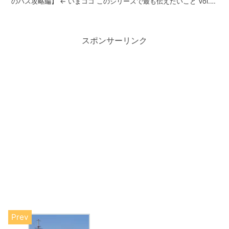
のバス攻略編】 ← いまココ このシリーズで最も伝えたいこと Vol.1
では行きのバスに座るためのコツ...
スポンサーリンク