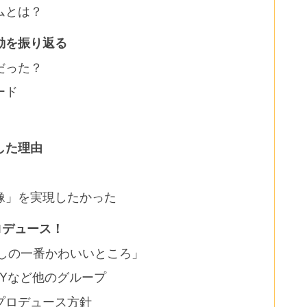
ムとは？
動を振り返る
だった？
ード
した理由
像」を実現したかった
プロデュース！
「わたしの一番かわいいところ」
EADYなど他のグループ
プロデュース方針